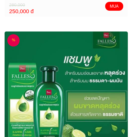
280,000
MUA
250,000
đ
%