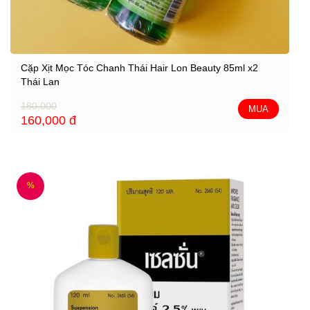
Cặp Xịt Mọc Tóc Chanh Thái Hair Lon Beauty 85ml x2
Thái Lan
180,000
MUA
160,000
đ
%