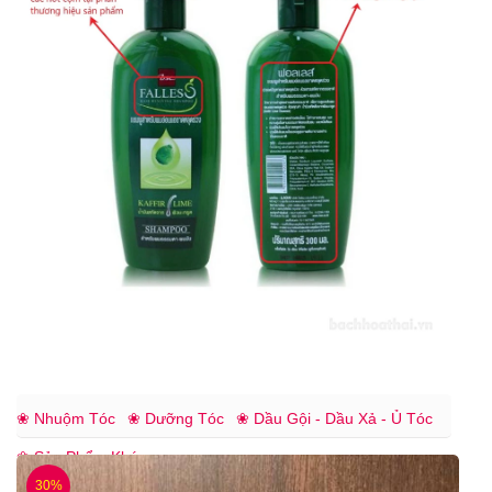
❀ Nhuộm Tóc
❀ Dưỡng Tóc
❀ Dầu Gội - Dầu Xả - Ủ Tóc
❀ Sản Phẩm Khác
30%