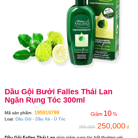
Dầu Gội Bưởi Falles Thái Lan
Ngăn Rụng Tóc 300ml
10
195919799
Mã sản phẩm:
Giảm
%
Loại:
Dầu Gội - Dầu Xả - Ủ Tóc
250,000
265,000
đ
Dầu Gội Falles Thái Lan
giúp giảm rụng tóc bất thường với