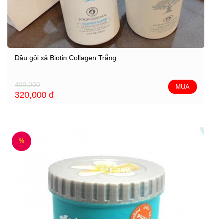
Dầu gội xả Biotin Collagen Trắng
400,000
MUA
320,000
đ
%