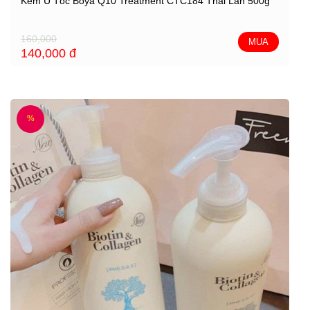
Kem Ủ Tóc Boya Q10 Treatment CTC184 Thái Lan 500g
160,000
MUA
140,000
đ
%