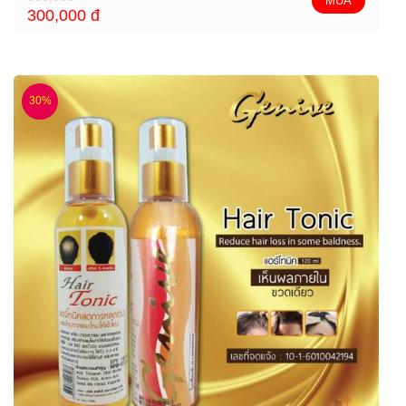
MUA
300,000
đ
30%