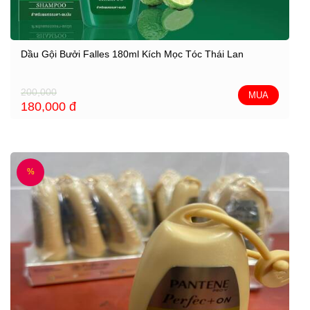
Dầu Gội Bưởi Falles 180ml Kích Mọc Tóc Thái Lan
200,000
MUA
180,000
đ
%