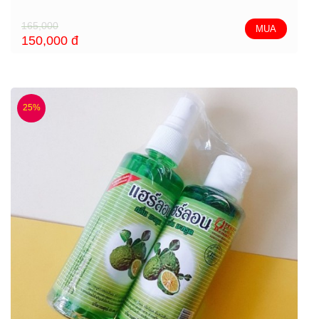
165,000
MUA
150,000
đ
25%