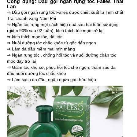
Công dụng: Dầu gội ngăn rụng tóc Falles Thái
Lan
⇒ Dầu gội ngăn rụng tóc Falles được chiết xuất từ Tinh chất
Trái chanh vàng Nam Phi
⇒ Ngăn tóc rụng một cách hiệu quả sau hai tuần sử dụng
(giảm 90% sau 02 tuần), kích thích tóc mọc trở lại.
⇒ kích thích mọc tóc, dài tóc
⇒ Nuôi dưỡng tóc chắc khỏe từ gốc đến ngọn
⇒ Làm da đầu mềm mại mịn màng
⇒ Ngăn rụng tóc , chống hối tóc và nuôi dưỡng chân tóc
mọc dày trở lại
⇒ Giảm tóc khô xơ, phục hồi tóc chẻ ngọn, thấm sâu da
đầu nuôi dưỡng tóc chắc khỏe
⇒ Làm sạch da đầu, ngăn ngừa gàu hữu hiệu