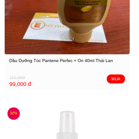
Dầu Dưỡng Tóc Pantene Perfec + On 40ml Thái Lan
110,000
MUA
99,000
đ
30%