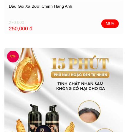
Dầu Gội Xả Bưởi Chính Hãng Anh
270,000
MUA
250,000
đ
8%