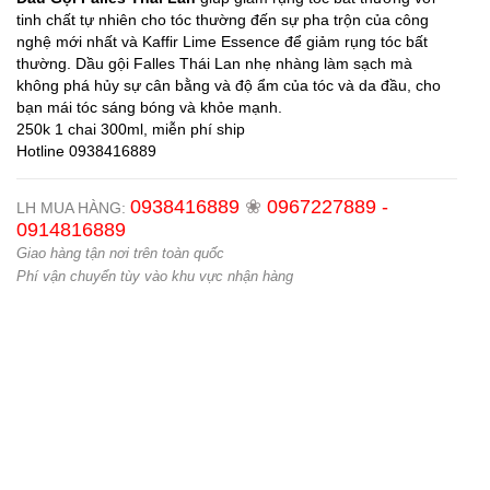
tinh chất tự nhiên cho tóc thường đến sự pha trộn của công
nghệ mới nhất và Kaffir Lime Essence để giảm rụng tóc bất
thường. Dầu gội Falles Thái Lan nhẹ nhàng làm sạch mà
không phá hủy sự cân bằng và độ ẩm của tóc và da đầu, cho
bạn mái tóc sáng bóng và khỏe mạnh.
250k 1 chai 300ml, miễn phí ship
Hotline 0938416889
0938416889
❀
0967227889 -
LH MUA HÀNG:
0914816889
Giao hàng tận nơi trên toàn quốc
Phí vận chuyển tùy vào khu vực nhận hàng