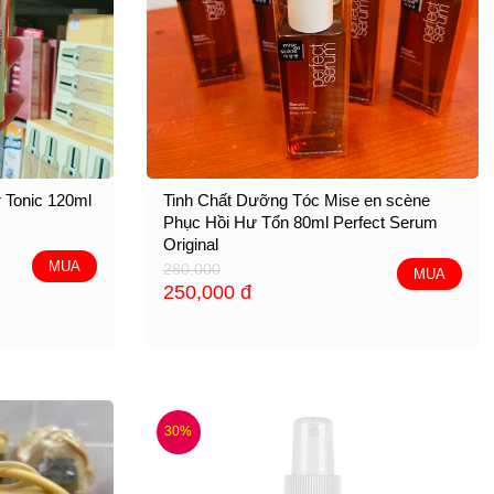
r Tonic 120ml
Tinh Chất Dưỡng Tóc Mise en scène
Phục Hồi Hư Tổn 80ml Perfect Serum
Original
MUA
280,000
MUA
250,000
đ
30%