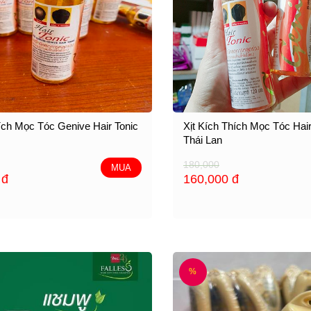
Kích Mọc Tóc Genive Hair Tonic
Xịt Kích Thích Mọc Tóc Hai
Thái Lan
180,000
MUA
0
đ
160,000
đ
%