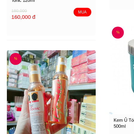
Tonic 120ml
180,000
MUA
160,000
đ
%
%
Kem Ủ Tóc
500ml