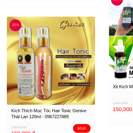
30%
Xịt Kích 
165,000
150,00
Kích Thích Mọc Tóc Hair Tonic Genive
Thái Lan 120ml - 0967227889
180,000
MUA