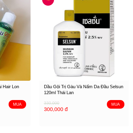
i Hair Lon
Dầu Gội Trị Gàu Và Nấm Da Đầu Selsun
120ml Thái Lan
330,000
MUA
MUA
300,000
đ