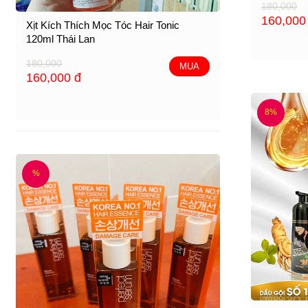
180,000
160,00
Xịt Kích Thích Mọc Tóc Hair Tonic
120ml Thái Lan
180,000
MUA
160,000
đ
8%
%