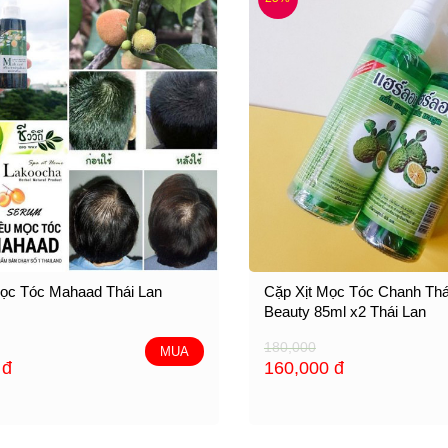
Mọc Tóc Mahaad Thái Lan
Cặp Xịt Mọc Tóc Chanh Thá
Beauty 85ml x2 Thái Lan
180,000
MUA
0
đ
160,000
đ