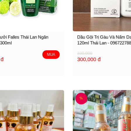
ưởi Falles Thái Lan Ngăn
Dầu Gội Trị Gàu Và Nấm D
 300ml
120ml Thái Lan - 09672278
330,000
MUA
0
đ
300,000
đ
%