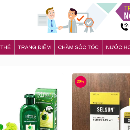
 THỂ
TRANG ĐIỂM
CHĂM SÓC TÓC
NƯỚC H
30%