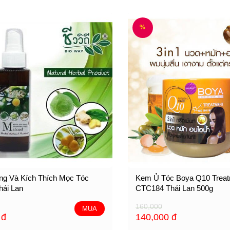
%
g Và Kích Thích Mọc Tóc
Kem Ủ Tóc Boya Q10 Trea
hái Lan
CTC184 Thái Lan 500g
160,000
MUA
0
đ
140,000
đ