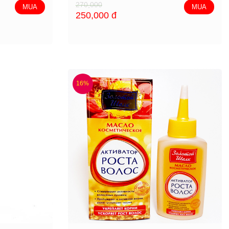
270,000
MUA
MUA
250,000
đ
16%