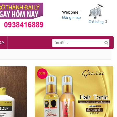
Welcome !
Đăng nhập
0
Giỏ hàng
OA
30%