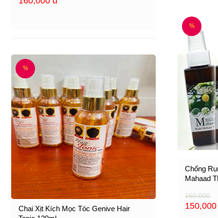
160,000
đ
%
%
Chống Rụn
Mahaad T
160,000
150,00
Chai Xịt Kích Mọc Tóc Genive Hair