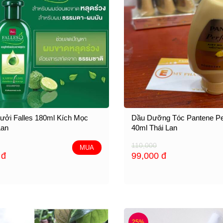
ưởi Falles 180ml Kích Mọc
Dầu Dưỡng Tóc Pantene Pe
Lan
40ml Thái Lan
110,000
MUA
0
đ
99,000
đ
25%