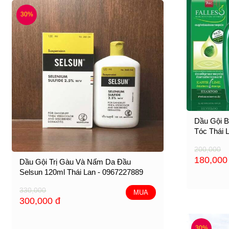
30%
Dầu Gội B
Tóc Thái 
200,000
180,00
Dầu Gội Trị Gàu Và Nấm Da Đầu
Selsun 120ml Thái Lan - 0967227889
330,000
MUA
300,000
đ
30%