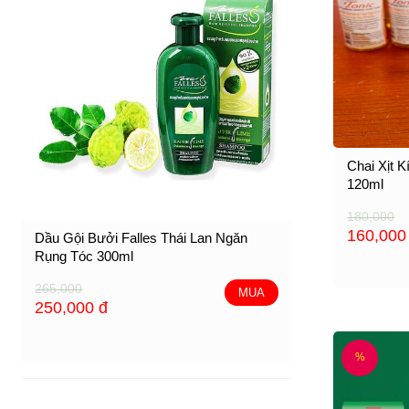
Chai Xịt 
120ml
180,000
160,00
Dầu Gội Bưởi Falles Thái Lan Ngăn
Rụng Tóc 300ml
265,000
MUA
250,000
đ
%