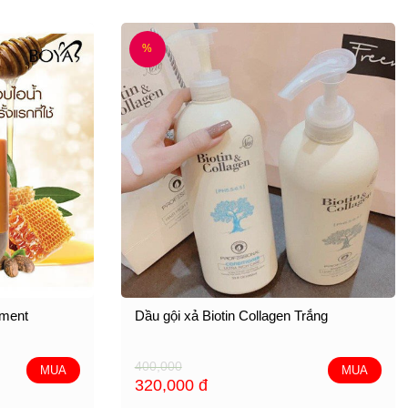
%
tment
Dầu gội xả Biotin Collagen Trắng
400,000
MUA
MUA
320,000
đ