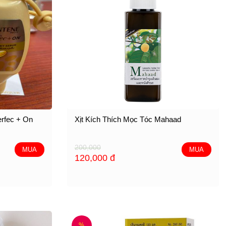
rfec + On
Xịt Kích Thích Mọc Tóc Mahaad
200,000
MUA
MUA
120,000
đ
%