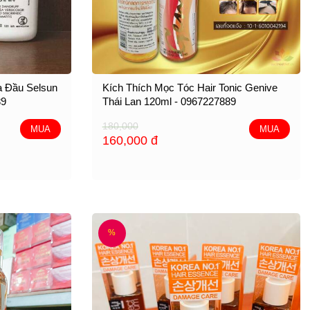
a Đầu Selsun
Kích Thích Mọc Tóc Hair Tonic Genive
89
Thái Lan 120ml - 0967227889
180,000
MUA
MUA
160,000
đ
%