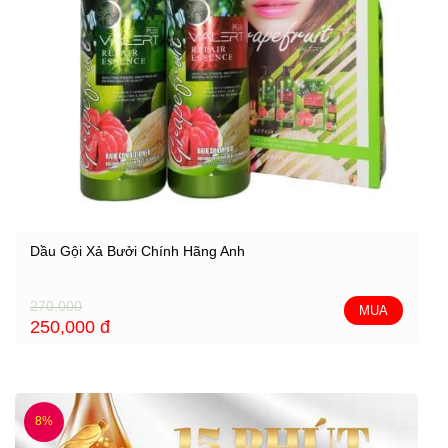
Dầu Gội Xả Bưởi Chính Hãng Anh
270,000
MUA
250,000
đ
8%