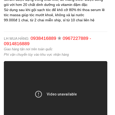
gói với hơn 20 chất dinh dưỡng và vitamin đậm đặc
Sử dụng sau khi gội sạch tóc để khô cỡ 80% thì thoa serum lê
tóc massa giúp tóc mướt khoẻ, không xả lại nước
99.000đ 1 chai, từ 2 chai miễn ship, sỉ từ 10 chai liên hệ
0938416889
❀
0967227889 -
LH MUA HÀNG:
0914816889
Giao hàng tận nơi trên toàn quốc
Phí vận chuyển tùy vào khu vực nhận hàng