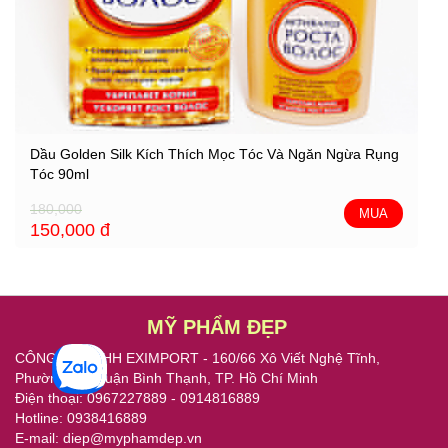
Dầu Golden Silk Kích Thích Mọc Tóc Và Ngăn Ngừa Rụng
Tóc 90ml
180,000
MUA
150,000
đ
MỸ PHẨM ĐẸP
CÔNG TY TNHH EXIMPORT - 160/66 Xô Viết Nghệ Tĩnh,
Phường 21, Quận Bình Thạnh, TP. Hồ Chí Minh
Điện thoại: 0967227889 - 0914816889
Hotline: 0938416889
E-mail: diep@myphamdep.vn