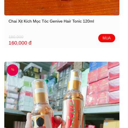
Chai Xịt Kích Mọc Tóc Genive Hair Tonic 120ml
180,000
MUA
160,000
đ
%