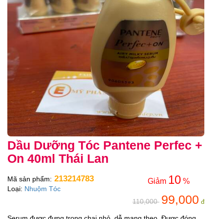
Dầu Dưỡng Tóc Pantene Perfec +
On 40ml Thái Lan
10
213214783
Mã sản phẩm:
Giảm
%
Loại:
Nhuộm Tóc
99,000
110,000
đ
Serum được đựng trong chai nhỏ, dễ mang theo. Được đóng