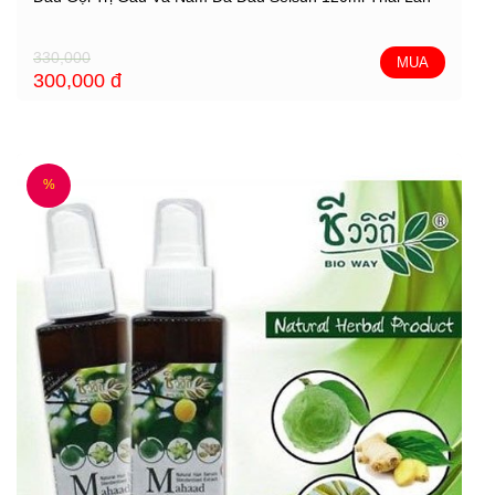
330,000
MUA
300,000
đ
%