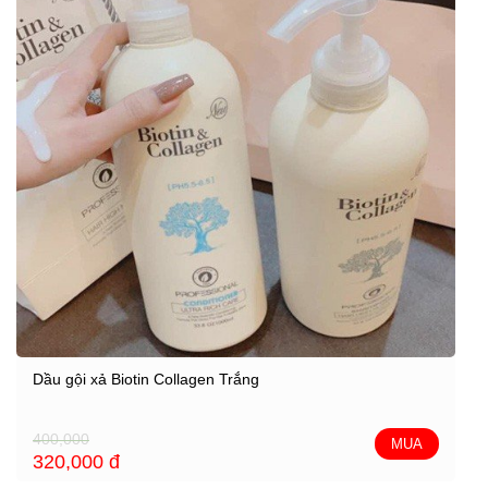
Dầu gội xả Biotin Collagen Trắng
400,000
MUA
320,000
đ