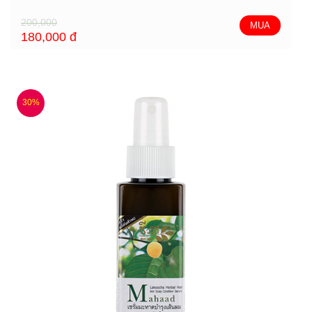
200,000
MUA
180,000
đ
30%