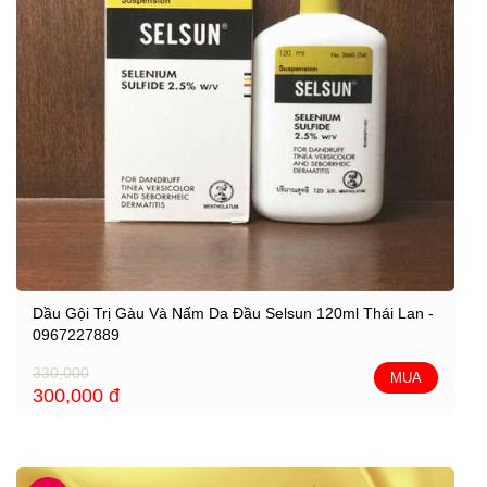
Dầu Gội Trị Gàu Và Nấm Da Đầu Selsun 120ml Thái Lan -
0967227889
330,000
MUA
300,000
đ