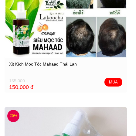
Xịt Kích Mọc Tóc Mahaad Thái Lan
165,000
MUA
150,000
đ
25%