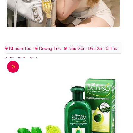
❀ Nhuộm Tóc
❀ Dưỡng Tóc
❀ Dầu Gội - Dầu Xả - Ủ Tóc
❀ Sản Phẩm Khác
%