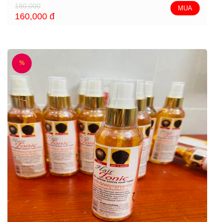
180,000
MUA
160,000
đ
%