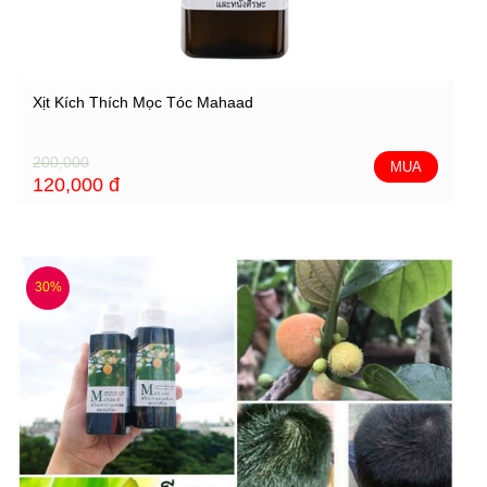
Xịt Kích Thích Mọc Tóc Mahaad
200,000
MUA
120,000
đ
30%