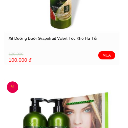
Xịt Dưỡng Bưởi Grapefruit Valert Tóc Khô Hư Tổn
120,000
MUA
100,000
đ
%