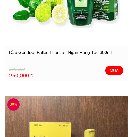
Dầu Gội Bưởi Falles Thái Lan Ngăn Rụng Tóc 300ml
265,000
MUA
250,000
đ
30%