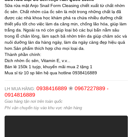
Sữa rửa mặt Anjo Snail Form Cleasing chiết xuất từ chất nhờn
ốc sên. Chất nhờn của ốc sên là một trong những chất lạ đã
được các nhà khoa học khám phá ra chứa nhiều dưỡng chất
thiết yếu tốt cho việc làm da căng mịn, chống lão hóa, giúp làm
trắng da. Ngoài ra nó còn giúp loại bỏ các bụi bẩn nằm sâu
trong lỗ chân lông, làm sạch bã nhờn trên da giúp chăm sóc và
nuôi dưỡng làn da hàng ngày, làm da ngày càng đẹp hiệu quả
hơn.Sản phẩm thích hợp cho mọi loại da.
Thành phần chính:
Dịch nhờn ốc sên, Vitamin E, v.v...
Bán lẻ 150k 1 tuýp, khuyến mãi mua 2 tặng 1
Mua sỉ từ 10 sp liên hệ qua hotline 0938416889
0938416889
❀
0967227889 -
LH MUA HÀNG:
0914816889
Giao hàng tận nơi trên toàn quốc
Phí vận chuyển tùy vào khu vực nhận hàng