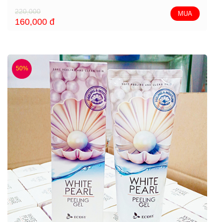
220,000
MUA
160,000
đ
50%