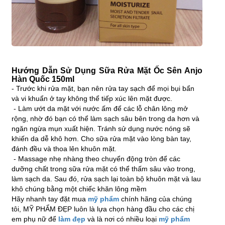
Hướng Dẫn Sử Dụng Sữa Rửa Mặt Ốc Sên Anjo
Hàn Quốc 150ml
- Trước khi rửa mặt, bạn nên rửa tay sạch để mọi bụi bẩn
và vi khuẩn ở tay không thể tiếp xúc lên mặt được.
- Làm ướt da mặt với nước ấm để các lỗ chân lông mở
rộng, nhờ đó bạn có thể làm sạch sâu bên trong da hơn và
ngăn ngừa mụn xuất hiện. Tránh sử dụng nước nóng sẽ
khiến da dễ khô hơn. Cho sữa rửa mặt vào lòng bàn tay,
đánh đều và thoa lên khuôn mặt.
- Massage nhẹ nhàng theo chuyển động tròn để các
dưỡng chất trong sữa rửa mặt có thể thấm sâu vào trong,
làm sạch da. Sau đó, rửa sạch lại toàn bộ khuôn mặt và lau
khô chúng bằng một chiếc khăn lông mềm
Hãy nhanh tay đặt mua
mỹ phẩm
chính hãng của chúng
tôi, MỸ PHẨM ĐẸP luôn là lựa chọn hàng đầu cho các chị
em phụ nữ để
làm đẹp
và là nơi có nhiều loại
mỹ phẩm