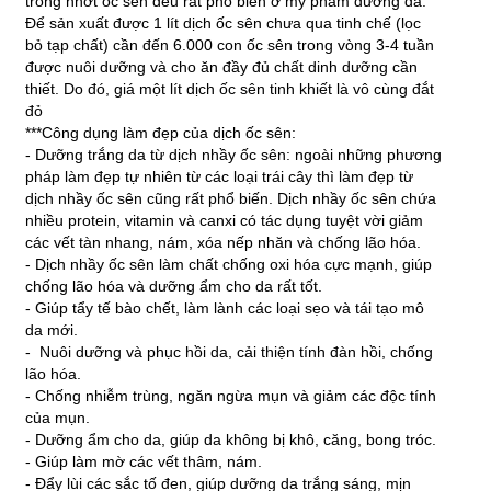
trong nhớt ốc sên đều rất phổ biến ở mỹ phẩm dưỡng da.
Để sản xuất được 1 lít dịch ốc sên chưa qua tinh chế (lọc
bỏ tạp chất) cần đến 6.000 con ốc sên trong vòng 3-4 tuần
được nuôi dưỡng và cho ăn đầy đủ chất dinh dưỡng cần
thiết. Do đó, giá một lít dịch ốc sên tinh khiết là vô cùng đắt
đỏ
***Công dụng làm đẹp của dịch ốc sên:
- Dưỡng trắng da từ dịch nhầy ốc sên: ngoài những phương
pháp làm đẹp tự nhiên từ các loại trái cây thì làm đẹp từ
dịch nhầy ốc sên cũng rất phổ biến. Dịch nhầy ốc sên chứa
nhiều protein, vitamin và canxi có tác dụng tuyệt vời giảm
các vết tàn nhang, nám, xóa nếp nhăn và chống lão hóa.
- Dịch nhầy ốc sên làm chất chống oxi hóa cực mạnh, giúp
chống lão hóa và dưỡng ẩm cho da rất tốt.
- Giúp tẩy tế bào chết, làm lành các loại sẹo và tái tạo mô
da mới.
- Nuôi dưỡng và phục hồi da, cải thiện tính đàn hồi, chống
lão hóa.
- Chống nhiễm trùng, ngăn ngừa mụn và giảm các độc tính
của mụn.
- Dưỡng ẩm cho da, giúp da không bị khô, căng, bong tróc.
- Giúp làm mờ các vết thâm, nám.
- Đẩy lùi các sắc tố đen, giúp dưỡng da trắng sáng, mịn