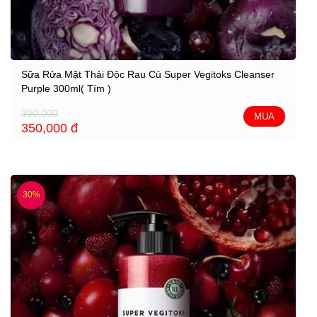
Sữa Rửa Mặt Thải Độc Rau Củ Super Vegitoks Cleanser
Purple 300ml( Tím )
390,000
MUA
350,000
đ
30%