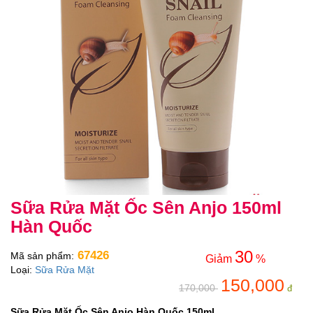
Sữa Rửa Mặt Ốc Sên Anjo 150ml
Hàn Quốc
30
67426
Mã sản phẩm:
Giảm
%
Loại:
Sữa Rửa Mặt
150,000
170,000
đ
Sữa Rửa Mặt Ốc Sên Anjo Hàn Quốc 150ml