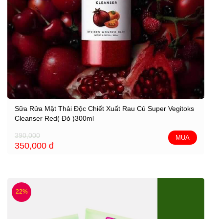
Sữa Rửa Mặt Thải Độc Chiết Xuất Rau Củ Super Vegitoks
Cleanser Red( Đỏ )300ml
390,000
MUA
350,000
đ
22%