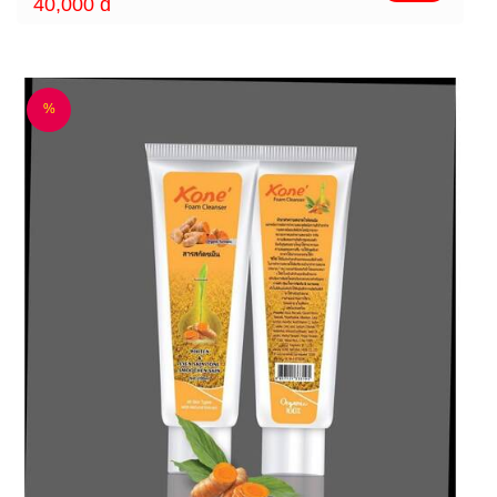
40,000
đ
%