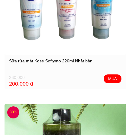
Sữa rửa mặt Kose Softymo 220ml Nhật bản
260,000
MUA
200,000
đ
30%